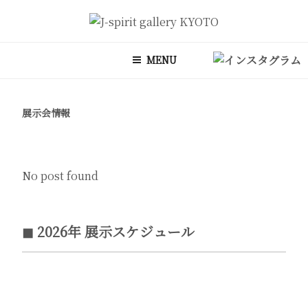
コ
ン
J-SPIRIT GALLERY KYOTO
J-spirit galleryは、明治期に建てられた京町家を改装したギャラリー
テ
です。 ご縁を頂いております工芸作家、アーティストの方々の作品を
MENU
ン
ご紹介しております。 お気軽にお問い合わせ、またお立ち寄り頂けれ
ツ
ば幸甚です。
へ
展示会情報
ス
キ
ッ
プ
No post found
◼︎ 2026年 展示スケジュール