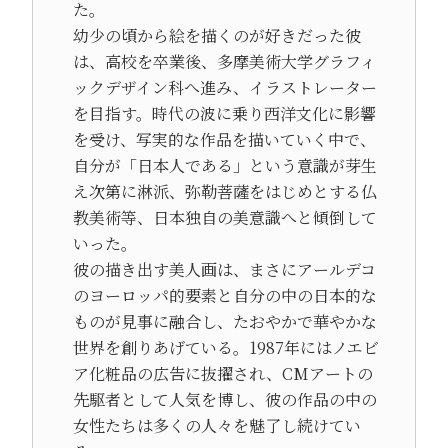
た。
幼少の頃から絵を描くのが好きだった彼
は、高校を卒業後、多摩美術大学グラフィ
ックデザイン科へ進み、イラストレーター
を目指す。時代の波に乗り西洋文化に影響
を受け、写実的な作品を描いていく中で、
自分が「日本人である」という意識が芽生
え次第に淋派、弥勒菩薩をはじめとする仏
教美術等、日本独自の美意識へと傾倒して
いった。
彼の描き出す美人画は、まさにアールデコ
のヨーロッパ的要素と自分の中の日本的な
ものが見事に融合し、たおやかで華やかな
世界を創りあげている。1987年にはノエビ
ア化粧品の広告に抜擢され、CMアートの
先駆者として人気を博し、彼の作品の中の
女性たちは多くの人々を魅了し続けてい