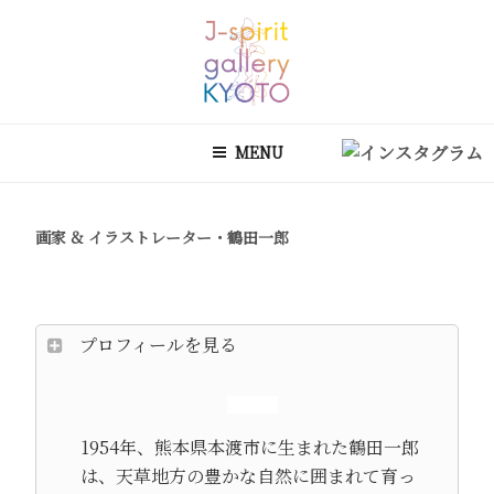
コ
ン
テ
ン
J-SPIRIT GALLERY KYOTO
J-spirit galleryは、明治期に建てられた京町家を改装したギャラリー
ツ
です。 ご縁を頂いております工芸作家、アーティストの方々の作品を
MENU
へ
ご紹介しております。 お気軽にお問い合わせ、またお立ち寄り頂けれ
ス
ば幸甚です。
キ
画家 & イラストレーター・鶴田一郎
ッ
プ
プロフィールを見る
1954年、熊本県本渡市に生まれた鶴田一郎
は、天草地方の豊かな自然に囲まれて育っ