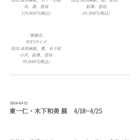
具、墨、雲母
鉛筆、雲母
129,800円(税込)
69,300円(税込)
「紫陽花」
WF3サイズ
技法:高知麻紙、墨、水干絵
の具、鉛筆、雲母
99,000円(税込)
投
2026-03-12
稿
東一仁・木下和美 展 4/18~4/25
日: