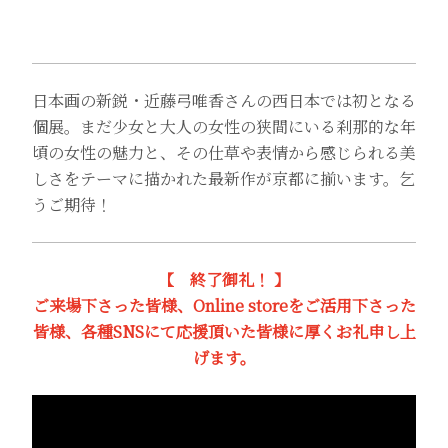
日本画の新鋭・近藤弓唯香さんの西日本では初となる
個展。まだ少女と大人の女性の狭間にいる刹那的な年
頃の女性の魅力と、その仕草や表情から感じられる美
しさをテーマに描かれた最新作が京都に揃います。乞
うご期待！
【 終了御礼！ 】
ご来場下さった皆様、Online storeをご活用下さった
皆様、各種SNSにて応援頂いた皆様に厚くお礼申し上
げます。