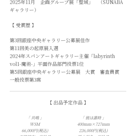
2025年11月 企画グループ展「聖域」 （SUNABA
ギャラリー）
【 受賞歴 】
第3回銀座中央ギャラリー公募展佳作
第11回美の起原展入選
2024年スパンアートギャラリー主催「labyrinth
vol1-魔術-」平面作品部門投票1位
第5回銀座中央ギャラリー公募展 大賞 審査員賞
一般投票第3席
【 出品予定作品 】
「 共鳴 」
「 彼は誰時 」
WSM
400ｍｍ×727ｍｍ
66,000円(税込)
226,000円(税込)