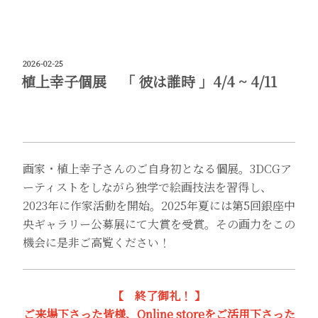
投
2026-02-25
稿
植上幸子個展 「 彼は誰時 」4/4 ~ 4/11
日:
画家・植上幸子さんのご自身初となる個展。3DCGア
ーティストをしながら独学で絵画技法を習得し、
2023年に作家活動を開始。2025年夏には第5回銀座中
央ギャラリー公募展にて大賞を受賞。その画力をこの
機会に是非ご高覧ください！
【 終了御礼！ 】
ご来場下さった皆様、Online storeをご活用下さった