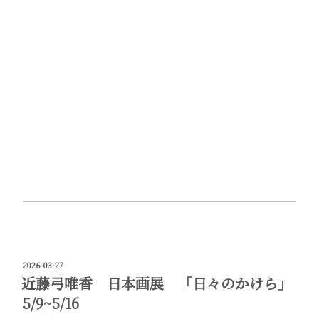
投
2026-03-27
稿
近藤弓唯香 日本画展 「日々のかけら」
日:
5/9~5/16