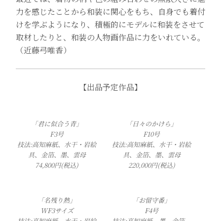
力を感じたことから和装に関心をもち、自身でも着付
けを学ぶようになり、積極的にモデルに和装をさせて
取材したりと、和装の人物画作品に力をいれている。
（近藤弓唯香）
【出品予定作品】
「君に似合う青」
「日々のかけら」
F3号
F10号
技法:高知麻紙、水干・岩絵
技法:高知麻紙、水干・岩絵
具、金箔、墨、雲母
具、金箔、墨、雲母
74,800円(税込)
220,000円(税込)
「名残り熱」
「お留守番」
WF3サイズ
F4号
技法:高知麻紙、水干・岩絵
技法:高知麻紙、墨、金箔、