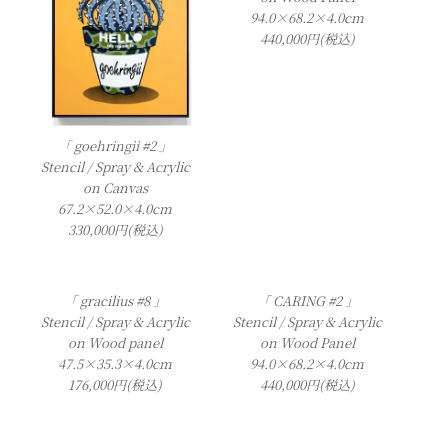
94.0×68.2×4.0cm
440,000円(税込)
「 goehringii #2 」
Stencil / Spray & Acrylic
on Canvas
67.2×52.0×4.0cm
330,000円(税込)
「 gracilius #8 」
「 CARING #2 」
Stencil / Spray & Acrylic
Stencil / Spray & Acrylic
on Wood panel
on Wood Panel
47.5×35.3×4.0cm
94.0×68.2×4.0cm
176,000円(税込)
440,000円(税込)