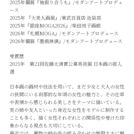
2025年個展『袖振り合うも』/モダンアートプロデュ
ース
2025年 『大美人画展』/東武百貨店 池袋店
2025年『銀座MOGA2026』/柴田悦子画廊
2026年『札幌MOGA』/モダンアートプロデュース
2026年個展『墨痕淋漓』/モダンアートプロデュース
受賞歴
2021年 第21回佐藤太清賞公募美術展 日本画の部入
選
日本画の画材や技法を用いて、まだ少女と大人の女性
の狭間にいる刹那的な年頃の女性の魅力と、その仕草
や表情から感じられる美しさをテーマに描いている。
実の姉や友人といった身近な女性をモデルに制作する
ことも多く、描く女性それぞれとの関係性や受けた印
象からなる視点も大切にしている。
最近では、着物の柄や色の組み合わせの無限大さに魅