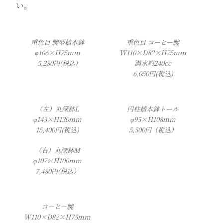
い。
重色目 腕型植木鉢
重色目 コーヒー腕
φ106×H75mm
W110×D82×H75mm
5,280円(税込)
満水約240cc
6,050円(税込)
（左）丸深鉢L
円柱植木鉢トール
φ143×H130mm
φ95×H108mm
15,400円(税込)
5,500円（税込）
（右）丸深鉢M
φ107×H100mm
7,480円(税込）
コーヒー腕
W110×D82×H75mm