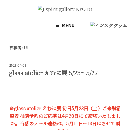
コ
ン
J-SPIRIT GALLERY KYOTO
J-spirit galleryは、明治期に建てられた京町家を改装したギャラリー
テ
です。 ご縁を頂いております工芸作家、アーティストの方々の作品を
MENU
ン
ご紹介しております。 お気軽にお問い合わせ、またお立ち寄り頂けれ
ツ
ば幸甚です。
へ
投稿者:
UI
ス
キ
ッ
投
2026-04-06
プ
稿
glass atelier えむに展 5/23〜5/27
日:
※glass atelier えむに展 初日5月23日（土）ご来場希
望者 抽選予約のご応募は4月30日にて締切いたしまし
た。当落のメール連絡は、5月11日～13日にさせて頂