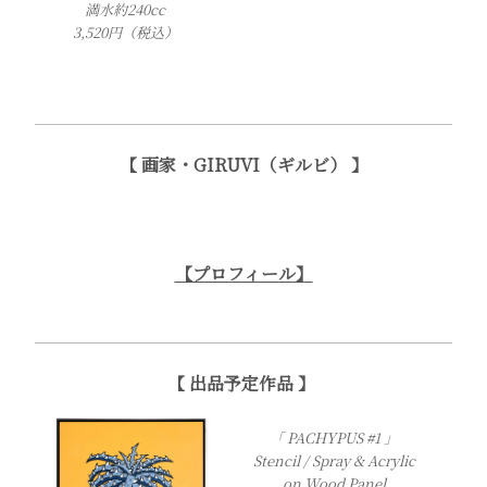
満水約240cc
3,520円（税込）
【 画家・GIRUVI（ギルビ） 】
【プロフィール】
【 出品予定作品 】
「 PACHYPUS #1 」
Stencil / Spray & Acrylic
on Wood Panel