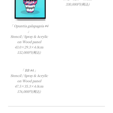
330,000円(税込)
「 Opuntia galapageia #4
」
Stencil / Spray & Acrylic
on Wood panel
43.0×29.3×4.0cm
132,000円(税込)
「 BB #4 」
Stencil / Spray & Acrylic
on Wood panel
47.5×35.3×4.0cm
176,000円(税込)