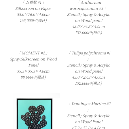
「 五葉松 #1 」
「 Anthurium
Silkscreen on Paper
warocqueanum #3 」
55.0×76.0×4.0cm
Stencil / Spray & Acrylic
165,000円(税込)
on Wood panel
43.0×29.3×4.0cm
132,000円(税込)
「 MOMENT #2 」
「 Tulipa polychroma #1
Spray,Silkscreen on Wood
」
Panel
Stencil / Spray & Acrylic
35.3×35.3×4.0cm
on Wood panel
88,000円(税込)
43.0×29.3×4.0cm
132,000円(税込)
「 Domingos Martins #2
」
Stencil / Spray & Acrylic
on Wood Panel
67.2×52.0×4.0cm