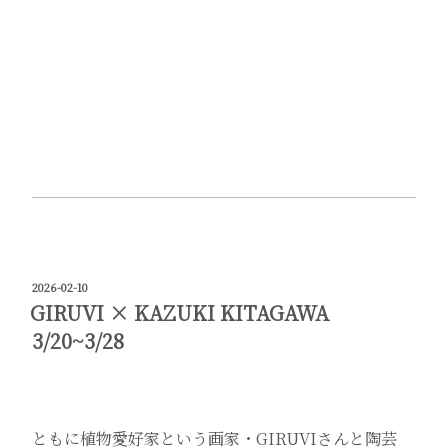
投
2026-02-10
稿
GIRUVI × KAZUKI KITAGAWA
日:
3/20~3/28
ともに植物愛好家という画家・GIRUVIさんと陶芸