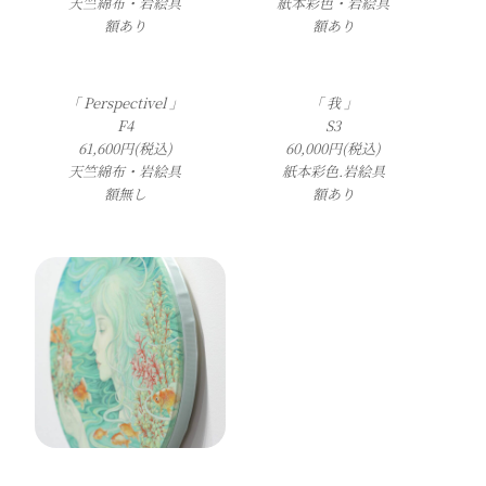
天竺綿布・岩絵具
紙本彩色・岩絵具
額あり
額あり
「 Perspectivel 」
「 我 」
F4
S3
61,600円(税込)
60,000円(税込)
天竺綿布・岩絵具
紙本彩色.岩絵具
額無し
額あり