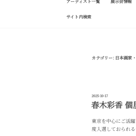
アーティスト一覧
展示会情報
コ
ン
サイト内検索
テ
J-SPIRIT G
J-spirit gallery
ン
作品をご紹介しております。 
ツ
へ
ス
カテゴリー:
日本画家
キ
ッ
プ
投
2025-10-17
稿
春木彩香 個展
日:
東京を中心にご活躍
度入選しておられる