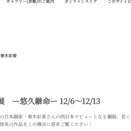
ギャラリー(京都)のご案内
オンラインストア
このサイト
ALLERY KYOTO
は、明治期に建てられた京町家を改装したギャラリーです。 ご縁を頂い
お気軽にお問い合わせ、またお立ち寄り頂ければ幸甚です。
・春木彩香
 ー悠久継命ー 12/6～12/13
の日本画家・春木彩香さんの西日本デビューとなる個展。若く
俊英の作品をこの機会に是非ご覧ください！