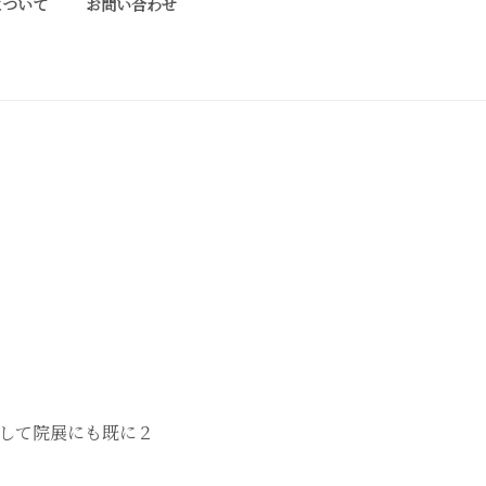
について
お問い合わせ
ております工芸作家、アーティストの方々の
して院展にも既に２