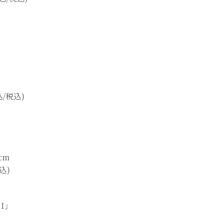
込/税込)
4cm
込)
I」