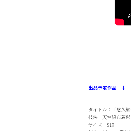
出品予定作品 ↓
タイトル：「悠久継
技法：天竺綿布着彩
サイズ：S10