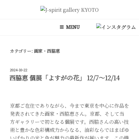
コ
ン
J-SPIRIT GALLERY KYOTO
J-spirit galleryは、明治期に建てられた京町家を改装したギャラリー
テ
です。 ご縁を頂いております工芸作家、アーティストの方々の作品を
MENU
ン
ご紹介しております。 お気軽にお問い合わせ、またお立ち寄り頂けれ
ツ
ば幸甚です。
へ
カテゴリー:
画家・西脇恵
ス
キ
ッ
投
2024-10-22
プ
稿
西脇恵 個展「よすがの花」 12/7～12/14
日:
京都ご在住でありながら、今まで東京を中心に作品を
発表されてきた画家・西脇恵さん。京都、そして当
方ギャラリーで初となる個展です。西脇さんの高い技
術と豊かな色彩構成力からなる、油彩ならではまばゆ
いばかりの光と色が魅力の最新作が揃います。この機