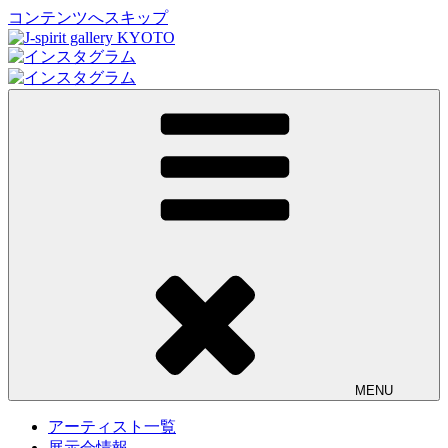
コンテンツへスキップ
J-spirit gallery KYOTO
J-spirit galleryは、明治期に建てられた京町家を改装したギャ
ラリーです。 ご縁を頂いております工芸作家、アーティスト
の方々の作品をご紹介しております。 お気軽にお問い合わ
せ、またお立ち寄り頂ければ幸甚です。
MENU
アーティスト一覧
展示会情報