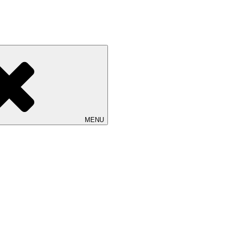
改装したギャラリーです。 ご縁を頂いております工芸作家、アーティ
MENU