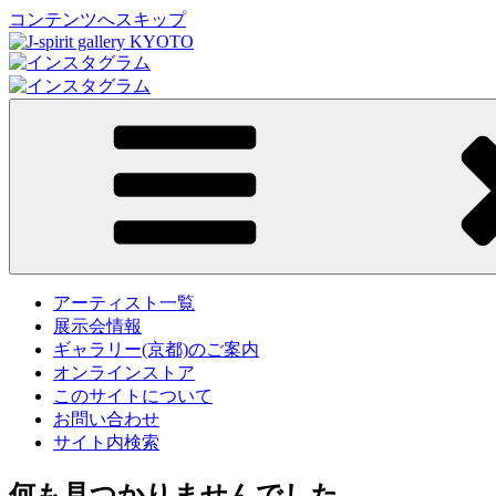
コンテンツへスキップ
J-spirit gallery KYOTO
J-spirit galleryは、明治期に建てられた京町家を
たお立ち寄り頂ければ幸甚です。
アーティスト一覧
展示会情報
ギャラリー(京都)のご案内
オンラインストア
このサイトについて
お問い合わせ
サイト内検索
何も見つかりませんでした