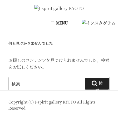
コ
ン
J-SPIRIT GALLERY KYOTO
J-spirit galleryは、明治期に建てられた京町家を改装したギャラリー
テ
です。 ご縁を頂いております工芸作家、アーティストの方々の作品を
MENU
ン
ご紹介しております。 お気軽にお問い合わせ、またお立ち寄り頂けれ
ツ
ば幸甚です。
へ
何も見つかりませんでした
ス
キ
ッ
お探しのコンテンツを見つけられませんでした。検索
プ
をお試しください。
検
検
索:
索
Copyright (C)
J-spirit gallery KYOTO
All Rights
Reserved.