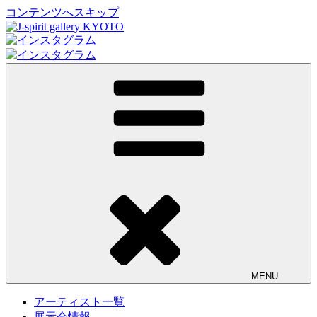
コンテンツへスキップ
J-spirit gallery KYOTO
J-spirit galleryは、明治期に建てられた京町家を改装したギャ
ラリーです。 ご縁を頂いております工芸作家、アーティスト
の方々の作品をご紹介しております。 お気軽にお問い合わ
せ、またお立ち寄り頂ければ幸甚です。
MENU
アーティスト一覧
展示会情報