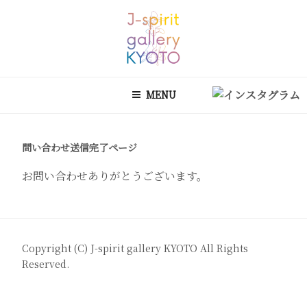
コ
ン
テ
ン
J-SPIRIT GALLERY KYOTO
J-spirit galleryは、明治期に建てられた京町家を改装したギャラリー
ツ
です。 ご縁を頂いております工芸作家、アーティストの方々の作品を
MENU
へ
ご紹介しております。 お気軽にお問い合わせ、またお立ち寄り頂けれ
ス
ば幸甚です。
キ
問い合わせ送信完了ページ
ッ
プ
お問い合わせありがとうございます。
Copyright (C)
J-spirit gallery KYOTO
All Rights
Reserved.