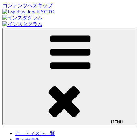
コンテンツへスキップ
J-spirit gallery KYOTO
J-spirit galleryは、明治期に建てられた京町家を改装したギャ
ラリーです。 ご縁を頂いております工芸作家、アーティスト
の方々の作品をご紹介しております。 お気軽にお問い合わ
せ、またお立ち寄り頂ければ幸甚です。
MENU
アーティスト一覧
展示会情報