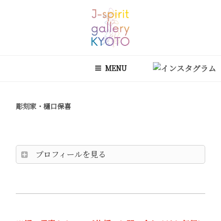
コ
ン
テ
ン
J-SPIRIT GALLERY KYOTO
J-spirit galleryは、明治期に建てられた京町家を改装したギャラリー
ツ
です。 ご縁を頂いております工芸作家、アーティストの方々の作品を
MENU
へ
ご紹介しております。 お気軽にお問い合わせ、またお立ち寄り頂けれ
ス
ば幸甚です。
キ
彫刻家・樋口保喜
ッ
プ
プロフィールを見る