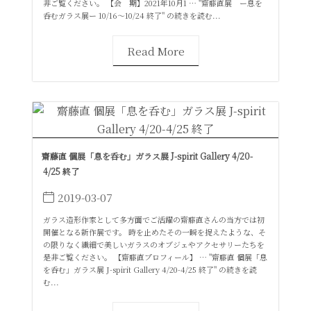
非ご覧ください。 【会 期】2021年10月1 … "齋藤直展 ー息を
呑むガラス展ー 10/16〜10/24 終了" の続きを読む...
Read More
齋藤直 個展「息を呑む」ガラス展 J-spirit Gallery 4/20-
4/25 終了
2019-03-07
ガラス造形作家として多方面でご活躍の齋藤直さんの当方では初
開催となる新作展です。 時を止めたその一瞬を捉えたような、そ
の限りなく繊細で美しいガラスのオブジェやアクセサリーたちを
是非ご覧ください。 【齋藤直プロフィール】 … "齋藤直 個展「息
を呑む」ガラス展 J-spirit Gallery 4/20-4/25 終了" の続きを読
む...