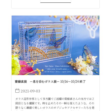
齋藤直展 ー息を呑むガラス展ー 10/16〜10/24 終了
2021-09-03
ガラス造形作家として多方面でご活躍の齋藤直さんの当方では２
回目となる個展です。時を止めたその一瞬を捉えたような、その
限りなく繊細で美しいガラスのオブジェやアクセサリーたちを是