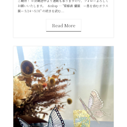
ご期待！ ※会期途中より通販も承りますので、フォローよろしく
お願いいたします。 &nbsp … "齋藤直 個展 ー息を呑むガラス
展ー 5/24～5/31" の続きを読む...
Read More