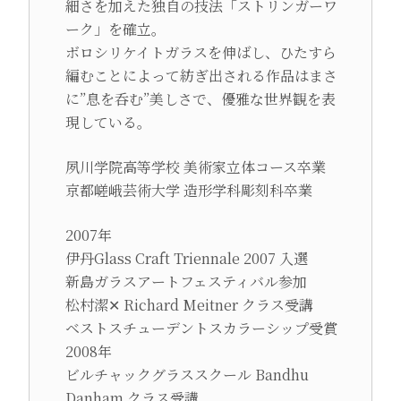
細さを加えた独自の技法「ストリンガーワ
ーク」を確立。
ボロシリケイトガラスを伸ばし、ひたすら
編むことによって紡ぎ出される作品はまさ
に”息を呑む”美しさで、優雅な世界観を表
現している。
夙川学院高等学校 美術家立体コース卒業
京都嵯峨芸術大学 造形学科彫刻科卒業
2007年
伊丹Glass Craft Triennale 2007 入選
新島ガラスアートフェスティバル参加
松村潔✕ Richard Meitner クラス受講
ベストスチューデントスカラーシップ受賞
2008年
ビルチャックグラススクール Bandhu
Danham クラス受講