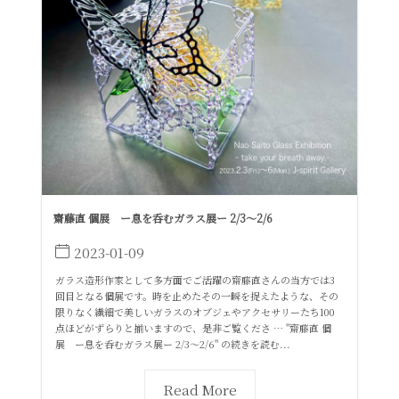
齋藤直 個展 ー息を呑むガラス展ー 2/3〜2/6
2023-01-09
ガラス造形作家として多方面でご活躍の齋藤直さんの当方では3
回目となる個展です。時を止めたその一瞬を捉えたような、その
限りなく繊細で美しいガラスのオブジェやアクセサリーたち100
点ほどがずらりと揃いますので、是非ご覧くださ … "齋藤直 個
展 ー息を呑むガラス展ー 2/3〜2/6" の続きを読む...
Read More