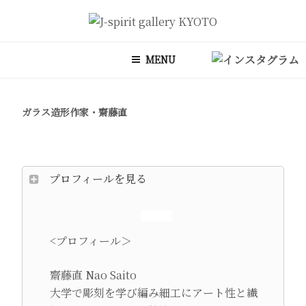
コ
ン
J-SPIRIT GALLERY KYOTO
J-spirit galleryは、明治期に建てられた京町家を改装したギャラリー
テ
です。 ご縁を頂いております工芸作家、アーティストの方々の作品を
MENU
ン
ご紹介しております。 お気軽にお問い合わせ、またお立ち寄り頂けれ
ツ
ば幸甚です。
へ
ガラス造形作家・齋藤直
ス
キ
ッ
プ
プロフィールを見る
<プロフィール＞
齋藤直 Nao Saito
大学で彫刻を学び編み細工にアート性と繊