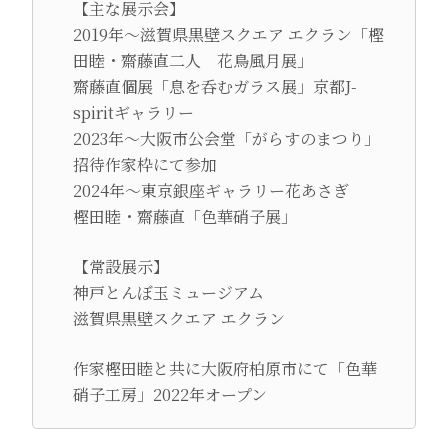
【主な展示会】
2019年～滋賀県黒壁スクエア エクラン「樫
田睦・齋藤直二人 花鳥風月展」
齋藤直個展「息を呑むガラス展」京都J-
spiritギャラリー
2023年～大阪市公会堂「がらすのまつり」
招待作家枠にて参加
2024年～東京銀座ギャラリー花あさぎ
樫田睦・齋藤直「色華硝子展」
【常設展示】
神戸とんぼ玉ミュージアム
滋賀県黒壁スクエア エクラン
作家樫田睦と共に大阪府柏原市にて「色華
硝子工房」2022年オープン