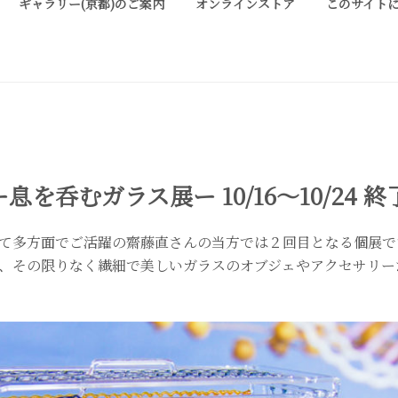
ギャラリー(京都)のご案内
オンラインストア
このサイト
ALLERY KYOTO
は、明治期に建てられた京町家を改装したギャラリーです。 ご縁を頂い
お気軽にお問い合わせ、またお立ち寄り頂ければ幸甚です。
を呑むガラス展ー 10/16〜10/24 終
て多方面でご活躍の齋藤直さんの当方では２回目となる個展で
、その限りなく繊細で美しいガラスのオブジェやアクセサリー