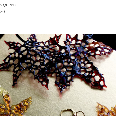
 Queen」
込)