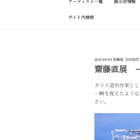
アーティスト一覧
展示会情報
コ
ン
サイト内検索
テ
J-SPIRIT G
J-spirit gallery
ン
作品をご紹介しております。 
ツ
へ
ス
投
2021-09-03
投稿者:
JSPIRIT
キ
稿
齋藤直展 ー息
ッ
日:
プ
ガラス造形作家とし
一瞬を捉えたような
さい。