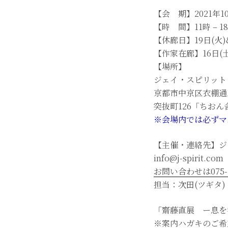
【会 期】2021年10
【時 間】11時 – 
【休廊日】19日(火)&
【作家在廊】16日(土) 
【場所】
ジェイ・スピリット
京都市中京区衣棚通
突抜町126「ちおん
※会場内では必ずマ
【主催・連絡先】ジ
info@j-spirit.com
お問い合わせは075-2
担当：次田(ツギタ)
「齋藤直展 ー息を
※案内ハガキのご希