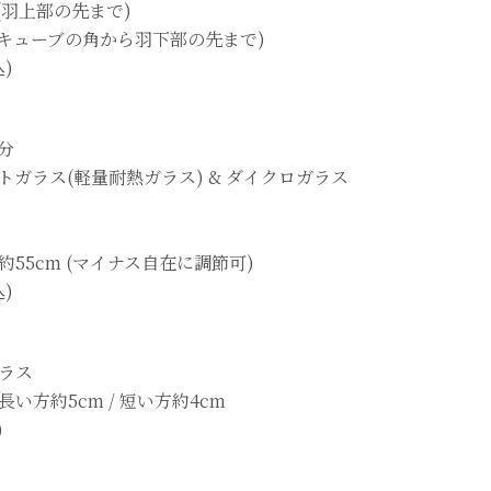
 (羽上部の先まで)
(キューブの角から羽下部の先まで)
込)
分
ガラス(軽量耐熱ガラス) & ダイクロガラス
55cm (マイナス自在に調節可)
込)
ラス
い方約5cm / 短い方約4cm
)