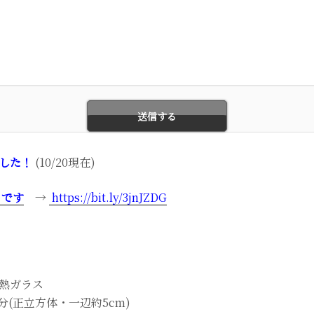
した！
(10/20現在)
らです
→
https://bit.ly/3jnJZDG
熱ガラス
(正立方体・一辺約5cm)