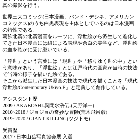
真の撮影を行う。
世界三大コミック(日本漫画、バンド・デシネ、アメリカン
コミックス)のうち白黒表現を主体としているのは日本漫画
の特性である。
葛飾北斎の北斎漫画をルーツに、浮世絵から派生して進化し
てきた日本漫画には線による表現や余白の美学など、浮世絵
の血を確かに受け継いでいる。
「浮世」という言葉には「現世」や「移りゆく世の中」とい
う意味があり、「浮世絵」とは江戸時代の画家が当時の技法
で当時の様子を描いた絵である。
そこから派生した日本漫画の技法で現代を描くことを「現代
浮世絵/Contemporary Ukiyo-E」と定義して創作している。
アシスタント歴
2009 / AKABOSHI-異聞水滸伝-(天野洋一)
2010~2018 / ジョジョの奇妙な冒険(荒木飛呂彦)
2019~2020 / GIANT KILLING(ツジトモ)
受賞歴
2017 / 日本山岳写真協会展 入選