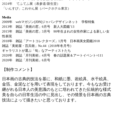
2024
年 てふてふ展（表参道
/
新生堂）
「いんすぴ」これやん展（パークホテル東京）
Media
2009
年
web
マガジン
[JDN]
ジャパンデザインネット 学祭特集
2013
年 雑誌「美術の窓」
6
月号 新人大図鑑’
13
2015
年 雑誌「美術の窓」
3
月号
90
年生まれの女性作家による新しい女
性表現
2018
年 雑誌「アートコレクターズ」
1
月号 日本画美女図鑑
2018
雑誌「美術屋・百兵衛」
No.44
（
2018
年冬月号）
ギャラリストが選ぶ「旬」なアーティストたち
2020
年 雑誌「月刊美術」
4
月号 春の話題展＆アートイベント
×111
2020
年 雑誌「月刊美術」
6
月号
【制作コメント】
日本画の古典的技法を基に、和紙に墨、岩絵具、水干絵具、
金箔、金泥などを用いて表現をしております。
今もなお受け
継がれる日本人の美意識のもとに培われてきた伝統的な様式
美を自らの日常生活の中に見出し、その情景を日本画の古典
技法によって描きたいと思っております。