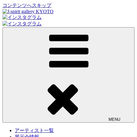
コンテンツへスキップ
J-spirit gallery KYOTO
J-spirit galleryは、明治期に建てられた京町家を改装したギャ
ラリーです。 ご縁を頂いております工芸作家、アーティスト
の方々の作品をご紹介しております。 お気軽にお問い合わ
せ、またお立ち寄り頂ければ幸甚です。
MENU
アーティスト一覧
展示会情報