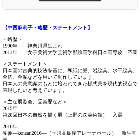
【中西麻莉子・略歴・ステートメント】
＜略歴＞
1990年 神奈川県生まれ
2013年 女子美術大学芸術学部絵画学科日本画専攻 卒業
＜ステートメント＞
日本画の古典的技法を基に、和紙に墨、岩絵具、水干絵具、
金箔、金泥などを用いて制作しています。
日本人の美意識のもとに培われてきた様式美を現代的視点で
表現したいと考えています。
＜主な展覧会、受賞歴など＞
2015年
第28回日本の自然を描く展（上野の森美術館） 入選
2016年
見参―kenzan2016―（玉川高島屋アレーナホール） 新生堂
賞