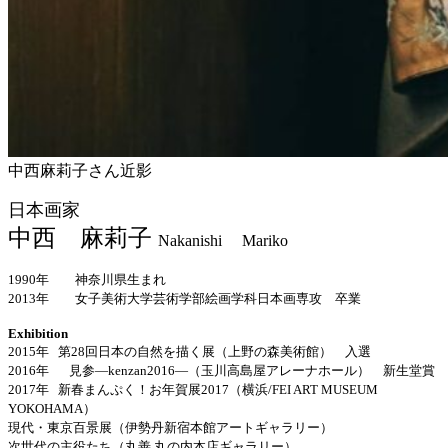
中西麻莉子さん近影
日本画家
中西 麻莉子
Nakanishi
Mariko
1990
年 神奈川県生まれ
2013
年 女子美術大学芸術学部絵画学科日本画専攻 卒業
Exhibition
2015
年 第
28
回日本の自然を描く展（上野の森美術館） 入選
2016
年
見参―
kenzan2016―
（玉川高島屋アレーナホール） 新生堂賞
2017
年 新春まんぷく！お年賀展
2017
（横浜
/FEI ART MUSEUM
YOKOHAMA
）
現代・東京百景展（伊勢丹新宿本館アートギャラリー）
次世代の主役たち（丸善 丸の内本店ギャラリー）