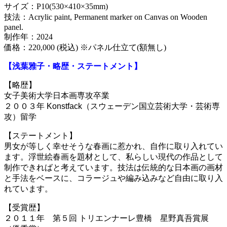
サイズ：P10(530×410×35mm)
技法：Acrylic paint, Permanent marker on Canvas on Wooden
panel.
制作年：2024
価格：220,000 (税込) ※パネル仕立て(額無し)
【浅葉雅子・略歴・ステートメント】
【略歴】
女子美術大学日本画専攻卒業
２００３年
Konstfack
（スウェーデン国立芸術大学・芸術専
攻）留学
【ステートメント】
男女が等しく幸せそうな春画に惹かれ、自作に取り入れてい
ます。浮世絵春画を題材として、私らしい現代の作品として
制作できればと考えています。
技法は伝統的な日本画の画材
と手法をベースに、コラージュや編み込みなど自由に取り入
れています。
【受賞歴】
２０１１年 第５回 トリエンナーレ豊橋 星野真吾賞展