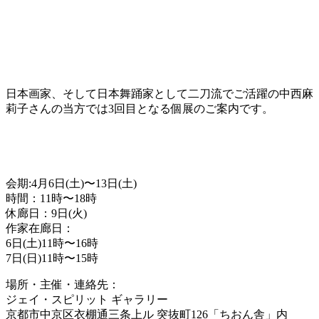
日本画家、そして日本舞踊家として二刀流でご活躍の中西麻
莉子さんの当方では3回目となる個展のご案内です。
会期:4月6日(土)〜13日(土)
時間：11時〜18時
休廊日：9日(火)
作家在廊日：
6日(土)11時〜16時
7日(日)11時〜15時
場所・主催・連絡先：
ジェイ・スピリット ギャラリー
京都市中京区衣棚通三条上ル 突抜町126「ちおん舎」内