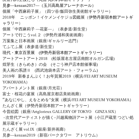
見参―
kenzan2017―
（玉川高島屋アレーナホール）
個展「中西麻莉子展」（四ツ谷
/
飯田弥生美術館ギャラリー）
2018
年 ニッポン！イケメンイケジョ図鑑展（
伊勢丹新宿本館アートギ
ャラリー
）
個展「中西麻莉子 ―花宴―」（表参道
/
新生堂）
アートで行こう
vol.
２（伊勢丹浦和美術画廊）
万葉集と日本画展（銀座
/
ギャルリー志門）
てふてふ展（表参道
/
新生堂）
現代・東京百景展
(
伊勢丹新宿本館アートギャラリー
)
アートアートアート
2018
(
松坂屋名古屋店南館オルガン広場
)
煌芽生（きらめき）の会
(
そごう神戸店本館催事場
)
美人画の系譜Ⅱ
(
西武池袋本店アート・フォーラム
)
2019
年 新春まんぷく！お年賀展
2019
（横浜
/FEI ART MUSEUM
YOKOHAMA
）
アパートメント展（銀座
/
月光荘）
富士・桜花の宴展（高島屋京都店美術画廊）
“
あなにやし、えをとめを”女展（横浜
/FEI ART MUSEUM YOKOHAMA
）
たんざく展（伊勢丹新宿本館アートギャラリー）
今昔絵図（銀座
/Artglorieux GALLERY OF TOKYO
GINZA SIX
）
–
次世代アーティストが描く
–
川越風物詩アート展（小江戸蔵里 つどい処
展示蔵ギャラリー）
たんざく展
vol.IX
（銀座
/
新井画廊）
見参―
kenzan2019
（新宿パークタワー アトリウム）