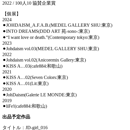
2022 / 100人10 協賛企業賞
【個展】
2024
⚫︎JOHDAISM_A.F.A.B.(MEDEL GALLERY SHU:東京)
⚫︎INTO DREAMS(DDD ART 苑-sono-:東京)
⚫︎“I want love or death.”(Contemporary tokyo:東京)
2023
⚫︎Johdaism vol.03(MEDEL GALLERY SHU:東京)
2022
⚫︎Johdaism vol.02(Anicoremix Gallery:東京)
⚫︎KISS A…03(cafe884:和歌山)
2021
⚫︎KISS A…02(Seven Colors:東京)
⚫︎KISS A…01(Lit:東京)
2020
⚫︎JohDaism(Galerie LE MONDE:東京)
2019
⚫︎liFe!(cafe884:和歌山)
出品予定作品
タイトル：JD-girl_016