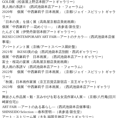
GOLD
展（松坂屋上野店本館アートギャラリー）
美人画の系譜Ⅱ
(
西武池袋本店アート・フォーラム
)
2020
年 個展「中西麻莉子 日本画展」（京都
/
ジェイ・スピリット ギャラ
リー）
「日本の美」を描く展（高島屋京都店美術画廊）
個展「中西麻莉子 ―花めぐり―」（表参道
/
新生堂）
たんざく展（伊勢丹新宿本館アートギャラリー）
IKESEI CONTEMPORARY ART FAIR―
アートのチカラ―（西武池袋本店催
事場）
アパートメント展（京橋
/
アートスペース羅針盤）
2021
年
IKESEI
美の会（西武池袋本店別館・西武ギャラリー）
個展「中西麻莉子 日本画展」（西武池袋本店アートギャラリー）
富士・桜花の宴展（高島屋京都店美術画廊）
美人画の系譜Ⅴ（西武池袋本店アート・フォーラム）
2022
年 個展「中西麻莉子 日本画展」（京都
/
ジェイ・スピリット ギャラ
リー）
「秋麗」日本画作家展（京王百貨店新宿店・京王ギャラリー）
2023
年 個展「中西麻莉子 日本画展」（西武池袋本店アートギャラリ
ー）
舞妓さん作品展～魁・京みやびを彩る女流作家
4
人展～（京都
/
八竹庵
(
旧川
崎家住宅
)
）
ART FAIR ―
アートのある暮らし―（西武池袋本店催事場）
SHINSEIDO Selection ―
春和景明―（表参道
/
新生堂）
アート・ストリーム展（大丸 福岡天神店アートギャラリー）