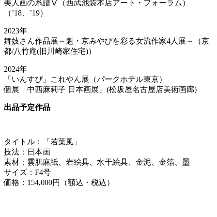
美人画の系譜Ⅴ（西武池袋本店アート・フォーラム）
（’18、’19）
2023年
舞妓さん作品展～魁・京みやびを彩る女流作家4人展～（京
都/八竹庵(旧川崎家住宅)）
2024年
「いんすぴ」これやん展（パークホテル東京）
個展「中西麻莉子 日本画展」(松坂屋名古屋店美術画廊)
出品予定作品
タイトル：「若葉風」
技法：日本画
素材：雲肌麻紙、岩絵具、水干絵具、金泥、金箔、墨
サイズ：F4号
価格：154,000円（額込・税込）