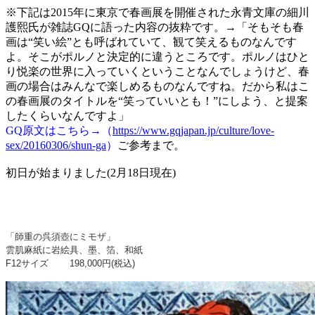
※下記は2015年に東京で春画展を開催された永青文庫の細川
護熙氏が雑誌GQに語った内容の抜粋です。→「そもそも春
画は“笑い絵”とも呼ばれていて、観て笑えるものなんです
よ。そこがポルノと決定的に違うところです。ポルノはひと
り悦楽の世界に入っていくということなんでしょうけど、春
画の場合はみんなで楽しめるものなんですね。だから私はこ
の春画展のタイトルを“笑っていいとも！”にしよう、と提案
したくらいなんですよ」
GQ原文はこちら→（
https://www.gqjapan.jp/culture/love-
sex/20160306/shun-ga
）
ご参考まで。
初日が始まりました(2月18日現在)
「師重の呉須壺にミモザ」
雲肌麻紙に岩絵具、墨、箔、和紙
F12サイズ 198,000
円
(
税込
)