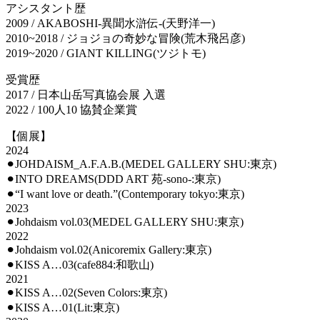
アシスタント歴
2009 / AKABOSHI-異聞水滸伝-(天野洋一)
2010~2018 / ジョジョの奇妙な冒険(荒木飛呂彦)
2019~2020 / GIANT KILLING(ツジトモ)
受賞歴
2017 / 日本山岳写真協会展 入選
2022 / 100人10 協賛企業賞
【個展】
2024
⚫︎JOHDAISM_A.F.A.B.(MEDEL GALLERY SHU:東京)
⚫︎INTO DREAMS(DDD ART 苑-sono-:東京)
⚫︎“I want love or death.”(Contemporary tokyo:東京)
2023
⚫︎Johdaism vol.03(MEDEL GALLERY SHU:東京)
2022
⚫︎Johdaism vol.02(Anicoremix Gallery:東京)
⚫︎KISS A…03(cafe884:和歌山)
2021
⚫︎KISS A…02(Seven Colors:東京)
⚫︎KISS A…01(Lit:東京)