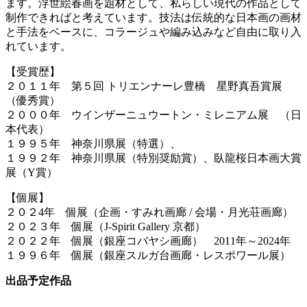
ます。浮世絵春画を題材として、私らしい現代の作品として
制作できればと考えています。
技法は伝統的な日本画の画材
と手法をベースに、コラージュや編み込みなど自由に取り入
れています。
【受賞歴】
２０１１年 第５回 トリエンナーレ豊橋 星野真吾賞展
（優秀賞）
２０００年 ウインザーニュウートン・ミレニアム展 （日
本代表）
１９９５年 神奈川県展（特選）、
１９９２年 神奈川県展（特別奨励賞）、臥龍桜日本画大賞
展（Y賞）
【個展】
２０２4年 個展（企画・すみれ画廊 / 会場・月光荘画廊）
２０２３年 個展（J-Spirit Gallery 京都）
２０２２年 個展（銀座コバヤシ画廊） 2011年～2024年
１９９６年 個展（銀座スルガ台画廊・レスポワール展）
出品予定作品