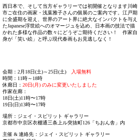
西日本で、そして当方ギャラリーでは初開催となります川崎
市ご在住の画家・浅葉雅子さんの個展のご案内です。江戸期
に全盛期を迎え、世界のアート界に絶大なインパクトを与え
たJapanese浮世絵へのオマージュを込め、日本画の技法で描
かれた多様な作品の数々にどうぞご期待ください！ 作家自
身が「笑い絵」と呼ぶ現代春画もお見逃しなく！
会期：2月18日(土)～25日(土)
入場無料
時間：11時～18時
休廊日：
20日(月) のみに変更いたしました
作家在廊：
18日(土)11時〜17時
19日(日)13時〜17時
場所：ジェイ・スピリット ギャラリー
京都市中京区衣棚通三条上ル突抜町126「ちおん舎」内
主催 & 連絡先：ジェイ・スピリット ギャラリー