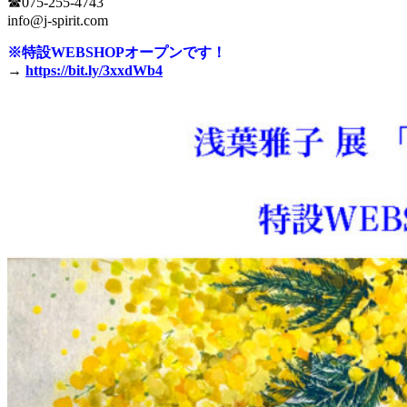
☎︎075-255-4743
info@j-spirit.com
※特設WEBSHOPオープンです！
→
https://bit.ly/3xxdWb4