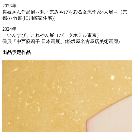
2023年
舞妓さん作品展～魁・京みやびを彩る女流作家4人展～（京
都/八竹庵(旧川崎家住宅)）
2024年
「いんすぴ」これやん展（パークホテル東京）
個展「中西麻莉子 日本画展」(松坂屋名古屋店美術画廊)
出品予定作品