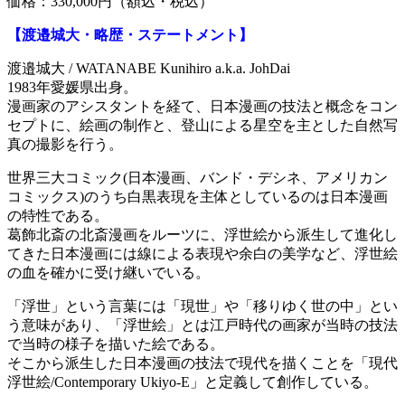
価格：330,000円（額込・税込）
【渡邉城大・略歴・ステートメント】
渡邉城大 / WATANABE Kunihiro a.k.a. JohDai
1983年愛媛県出身。
漫画家のアシスタントを経て、日本漫画の技法と概念をコン
セプトに、絵画の制作と、登山による星空を主とした自然写
真の撮影を行う。
世界三大コミック(日本漫画、バンド・デシネ、アメリカン
コミックス)のうち白黒表現を主体としているのは日本漫画
の特性である。
葛飾北斎の北斎漫画をルーツに、浮世絵から派生して進化し
てきた日本漫画には線による表現や余白の美学など、浮世絵
の血を確かに受け継いでいる。
「浮世」という言葉には「現世」や「移りゆく世の中」とい
う意味があり、「浮世絵」とは江戸時代の画家が当時の技法
で当時の様子を描いた絵である。
そこから派生した日本漫画の技法で現代を描くことを「現代
浮世絵/Contemporary Ukiyo-E」と定義して創作している。