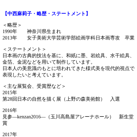
【中西麻莉子・略歴・ステートメント】
＜略歴＞
1990年 神奈川県生まれ
2013年 女子美術大学芸術学部絵画学科日本画専攻 卒業
＜ステートメント＞
日本画の古典的技法を基に、和紙に墨、岩絵具、水干絵具、
金箔、金泥などを用いて制作しています。
日本人の美意識のもとに培われてきた様式美を現代的視点で
表現したいと考えています。
＜主な展覧会、受賞歴など＞
2015年
第28回日本の自然を描く展（上野の森美術館） 入選
2016年
見参―kenzan2016―（玉川高島屋アレーナホール） 新生堂
賞
2017年