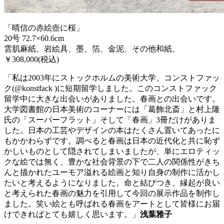
「晴信の赤絵壺に桜」
20号 72.7×60.6cm
雲肌麻紙、岩絵具、墨、箔、金泥、その他和紙、
￥308,000(税込)
「私は2003年にストックホルムの美術大学、コンストファッ
ク(@konstfack )に短期留学しました。このコンストファック
留学中に大きな出会いがありました。春画との出会いです。
大学図書館の日本美術のコーナーには「葛飾北斎」と村上隆
氏の「スーパーフラット」そして「春画」3冊だけがありま
した。日本の工芸やデザインの本はたくさん置いてあったに
もかかわらずです。
調べると春画は日本の近代化と共に恥ず
かしいものとして隠されてしまいましたが、単にエロティッ
クな絵では無く、豊かな社会背景の下で二人の関係性がきち
んと描かれたユーモア溢れる絵画と知り自身の制作に活かし
たいと考えるようになりました。
命と結びつき、縁起が良い
と考えられた春画の魅力を引用して今回の展示作品を制作し
ました。笑い絵とも呼ばれる春画をアートとして皆様にお届
けできればとても嬉しく思います。」
浅葉雅子