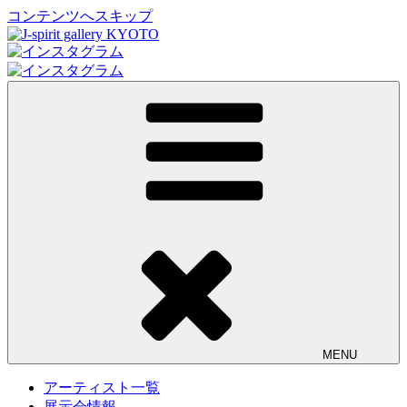
コンテンツへスキップ
J-spirit gallery KYOTO
J-spirit galleryは、明治期に建てられた京町家を改装したギャ
ラリーです。 ご縁を頂いております工芸作家、アーティスト
の方々の作品をご紹介しております。 お気軽にお問い合わ
せ、またお立ち寄り頂ければ幸甚です。
MENU
アーティスト一覧
展示会情報