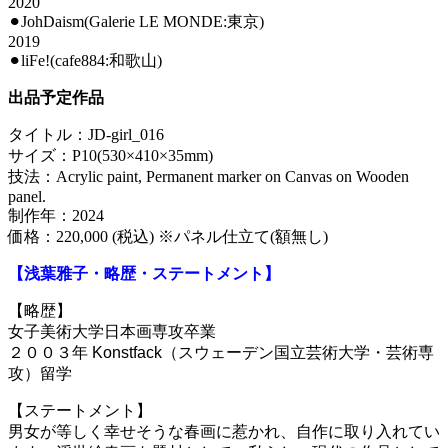
2020
⚫︎JohDaism(Galerie LE MONDE:東京)
2019
⚫︎liFe!(cafe884:和歌山)
出品予定作品
タイトル：JD-girl_016
サイズ：P10(530×410×35mm)
技法：Acrylic paint, Permanent marker on Canvas on Wooden
panel.
制作年：2024
価格：220,000 (税込) ※パネル仕立て(額無し)
【浅葉雅子・略歴・ステートメント】
【略歴】
女子美術大学日本画専攻卒業
２００３年
Konstfack
（スウェーデン国立芸術大学・芸術専
攻）留学
【ステートメント】
男女が等しく幸せそうな春画に惹かれ、自作に取り入れてい