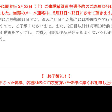
ier えむに展 初日5月23日（土）ご来場希望者 抽選予約のご応募は
ました。当落のメール連絡は、5月11日～13日にさせて頂きます
由にご来場頂けますが、混み合いました場合には整理券を発行
すので、ご了承くださいませ。また、2日目以降は毎朝10時前
ル動画をアップし、ご購入可能な作品が分かるようにいたしま
す。
【 終了御礼！ 】
下さった皆様、各種SNSにて応援頂いた皆様に厚くお礼申し上