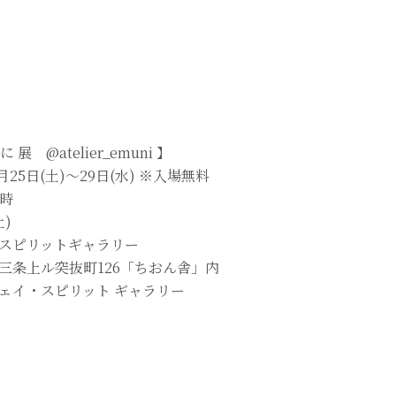
えむに 展 @atelier_emuni 】
月25日(土)〜29日(水) ※入場無料
8時
)
スピリットギャラリー
三条上ル突抜町126「ちおん舎」内
ェイ・スピリット ギャラリー