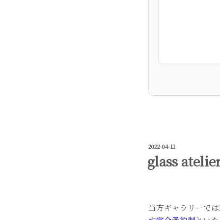
投
2022-04-11
稿
glass atel
日:
当方ギャラリーでは