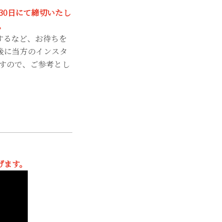
4月30日にて締切いたし
。
するなど、お待ちを
後に当方のインスタ
すので、ご参考とし
げます。