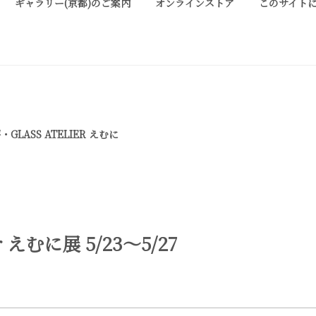
ギャラリー(京都)のご案内
オンラインストア
このサイト
ALLERY KYOTO
は、明治期に建てられた京町家を改装したギャラリーです。 ご縁を頂い
お気軽にお問い合わせ、またお立ち寄り頂ければ幸甚です。
GLASS ATELIER えむに
ier えむに展 5/23〜5/27