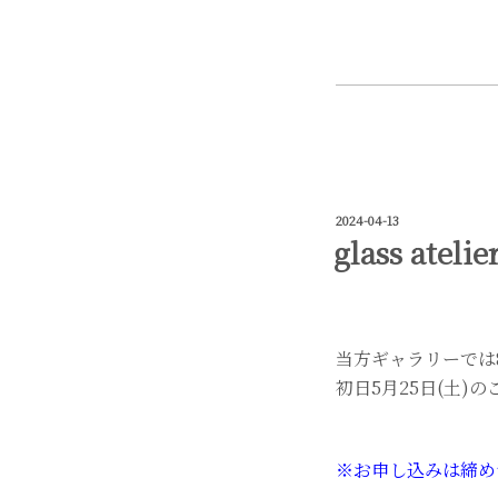
投
2024-04-13
稿
glass atel
日:
当方ギャラリーでは8
初日5月25日(土
※お申し込みは締め切