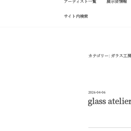
アーティスト一覧
展示会情報
コ
ン
サイト内検索
テ
J-SPIRIT G
J-spirit gallery
ン
作品をご紹介しております。 
ツ
へ
ス
カテゴリー:
ガラス工房・
キ
ッ
プ
投
2026-04-06
稿
glass atel
日: