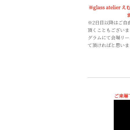
※glass atel
※2日目以降はご自
頂くこともございま
グラムにて会場リー
て頂ければと思いま
ご来場