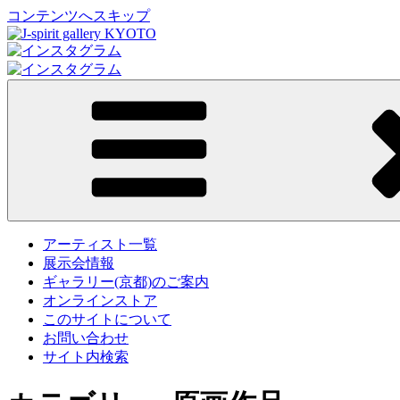
コンテンツへスキップ
J-spirit gallery KYOTO
J-spirit galleryは、明治期に建てられた京町家を
たお立ち寄り頂ければ幸甚です。
アーティスト一覧
展示会情報
ギャラリー(京都)のご案内
オンラインストア
このサイトについて
お問い合わせ
サイト内検索