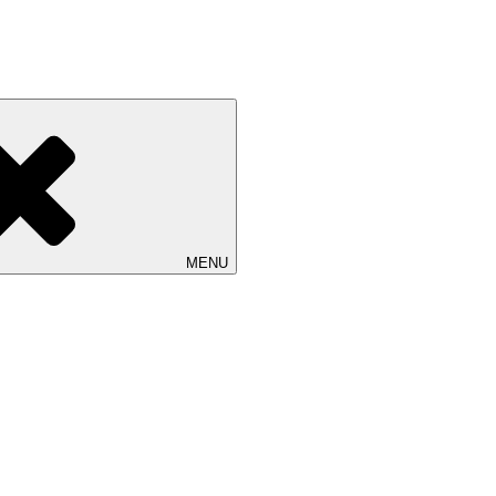
改装したギャラリーです。 ご縁を頂いております工芸作家、アーティ
MENU