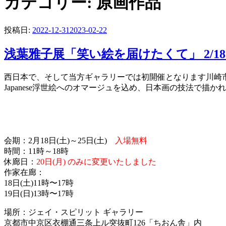
カテゴリー:
原画作品
投稿日:
2022-12-31
2023-02-22
浅葉雅子展「笑い絵を届けたくて」 2/18〜
西日本で、そして当方ギャラリーでは初開催となります川崎
Japanese浮世絵へのオマージュを込め、日本画の技法で
会期：2月18日(土)～25日(土)
入場無料
時間：11時～18時
休廊日：
20日(月) のみに変更いたしました
作家在廊：
18日(土)11時〜17時
19日(日)13時〜17時
場所：ジェイ・スピリット ギャラリー
京都市中京区衣棚通三条上ル突抜町126「ちおん舎」内