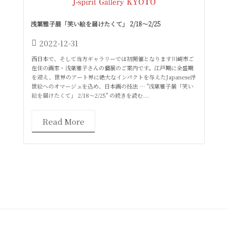
浅葉雅子展「笑い絵を届けたくて」 2/18〜2/25
2022-12-31
西日本で、そして当方ギャラリーでは初開催となります川崎市ご
在住の画家・浅葉雅子さんの個展のご案内です。江戸期に全盛期
を迎え、世界のアート界に絶大なインパクトを与えたJapanese浮
世絵へのオマージュを込め、日本画の技法 … "浅葉雅子展「笑い
絵を届けたくて」 2/18〜2/25" の続きを読む...
Read More