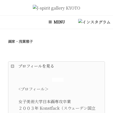
コ
ン
J-SPIRIT GALLERY KYOTO
J-spirit galleryは、明治期に建てられた京町家を改装したギャラリー
テ
です。 ご縁を頂いております工芸作家、アーティストの方々の作品を
MENU
ン
ご紹介しております。 お気軽にお問い合わせ、またお立ち寄り頂けれ
ツ
ば幸甚です。
へ
画家・浅葉雅子
ス
キ
ッ
プ
プロフィールを見る
<プロフィール＞
女子美術大学日本画専攻卒業
２００３年 Konstfack（スウェーデン国立