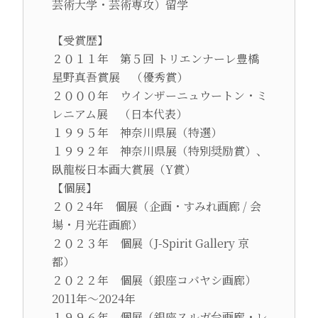
芸術大学・芸術専攻）留学
【受賞歴】
２０１１年 第５回 トリエンナーレ豊橋
星野真吾賞展 （優秀賞）
２０００年 ウインザーニュウートン・ミ
レニアム展 （日本代表）
１９９５年 神奈川県展（特選）
１９９２年 神奈川県展（特別奨励賞）、
臥龍桜日本画大賞展（Y賞）
【個展】
２０２4年 個展（企画・すみれ画廊 / 会
場・月光荘画廊）
２０２３年 個展（J-Spirit Gallery 京
都）
２０２２年 個展（銀座コバヤシ画廊）
2011年～2024年
１９９６年 個展（銀座スルガ台画廊・レ