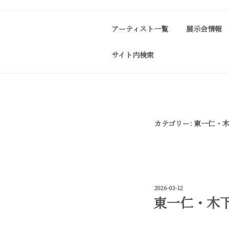
コ
ン
アーティスト一覧
展示会情報
テ
ン
サイト内検索
ツ
J-SPIRIT G
J-spirit gallery
へ
作品をご紹介しております。 
ス
キ
ッ
カテゴリー:
東一仁・
プ
投
2026-03-12
稿
東一仁・木下和
日: