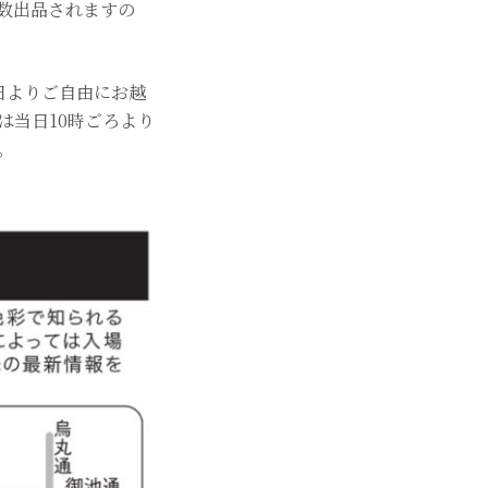
数出品されますの
日よりご自由にお越
は当日10時ごろより
。