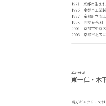
1971 京都市生まれ
1996 京都市工
1997 京都府立
1998 同校 研究科
2001 京都市中京
2003 京都市北区
投
2024-08-27
稿
東一仁・木下和
日:
当方ギャラリーでは