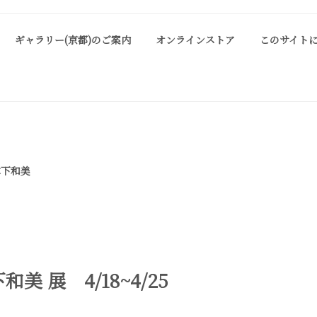
ギャラリー(京都)のご案内
オンラインストア
このサイト
ALLERY KYOTO
は、明治期に建てられた京町家を改装したギャラリーです。 ご縁を頂い
お気軽にお問い合わせ、またお立ち寄り頂ければ幸甚です。
木下和美
美 展 4/18~4/25