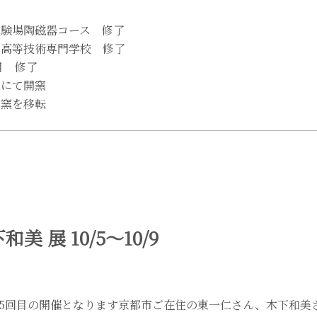
業試験場陶磁器コース 修了
陶工高等技術専門学校 修了
目 修了
区にて開窯
に窯を移転
美 展 10/5～10/9
5回目の開催となります京都市ご在住の東一仁さん、木下和美