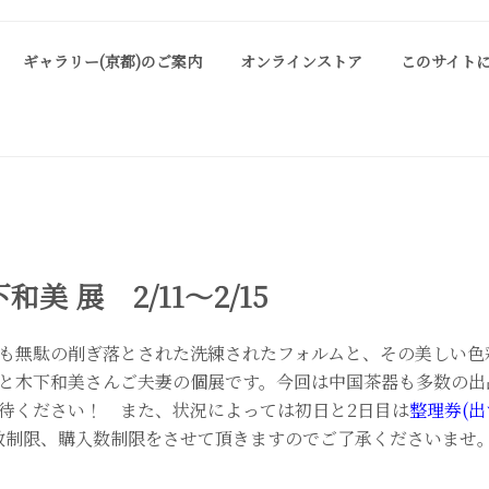
ギャラリー(京都)のご案内
オンラインストア
このサイト
ALLERY KYOTO
は、明治期に建てられた京町家を改装したギャラリーです。 ご縁を頂い
お気軽にお問い合わせ、またお立ち寄り頂ければ幸甚です。
美 展 2/11～2/15
も無駄の削ぎ落とされた洗練されたフォルムと、その美しい色
と木下和美さんご夫妻の個展です。今回は中国茶器も多数の出
待ください！ また、状況によっては初日と2日目は
整理券(出
数制限、購入数制限をさせて頂きますのでご了承くださいませ