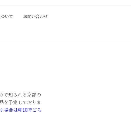
について
お問い合わせ
ております工芸作家、アーティストの方々の
彩で知られる京都の
品を予定しておりま
す場合は朝10時ごろ
。