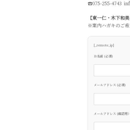
☎︎075-255-4743 in
【東一仁・木下和美 
※案内ハガキのご希
[_remote_ip]
お名前 (必須)
メールアドレス (必須)
メールアドレス (確認用