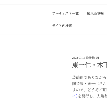
コ
ン
アーティスト一覧
展示会情報
テ
ン
サイト内検索
ツ
J-SPIRIT G
J-spirit gallery
へ
作品をご紹介しております。 
ス
キ
ッ
投
2023-01-16
投稿者:
UI
プ
稿
東一仁・木下和
日:
装飾的でありながら
陶芸家・東一仁さん
すので、どうぞご期
に)
を発行し、入場