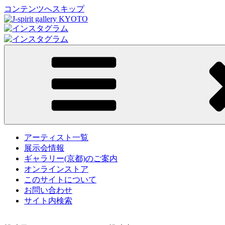
コンテンツへスキップ
J-spirit gallery KYOTO
J-spirit galleryは、明治期に建てられた京町家を
たお立ち寄り頂ければ幸甚です。
アーティスト一覧
展示会情報
ギャラリー(京都)のご案内
オンラインストア
このサイトについて
お問い合わせ
サイト内検索