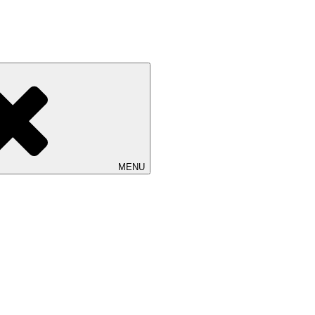
改装したギャラリーです。 ご縁を頂いております工芸作家、アーティ
MENU