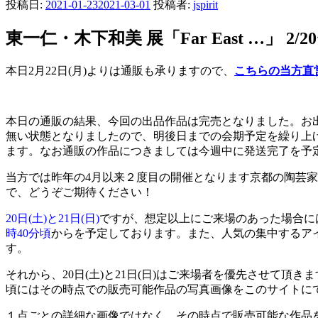
投稿日:
2021-01-23
2021-03-01
投稿者:
jspirit
東一仁・木下和美 展「Far East …」 2/20
本日2月22日(月)よりは通販も承りますので、
こちらの当方直
本日の通販の結果、今回の出品作品は完売となりました。お
無い状態となりましたので、明後日までの会期予定を繰り上
ます。なお通販の作品につきましては今週中に発送完了を予定し
当方では昨年の4月以来２度目の開催となります京都の陶芸
で、どうぞご期待ください！
20日(土)と21日(日)
ですが、想定以上にご来場のあった場合に
時40分頃
からを予定しております。また、人気の集中するア
す。
それから、
20日(土)と21日(日)はご来場者を優先させて頂き
頃にはその時点での販売可能作品の写真画像をこのサイトに
１点ごとの詳細な画像ではなく、その時点で販売可能な作品