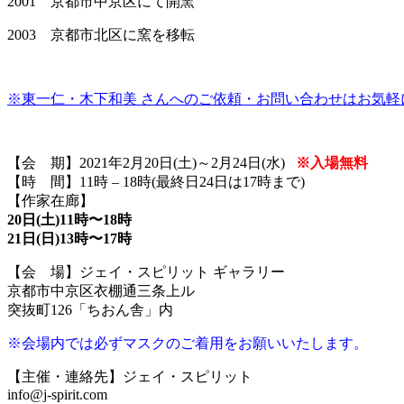
2001
京都市中京区にて開窯
2003
京都市北区に窯を移転
※東一仁・木下和美 さんへのご依頼・お問い合わせはお気
【会 期】2021年2月20日(土)～2月24日(水)
※入場無料
【時 間】11時 – 18時(最終日24日は17時まで)
【作家在廊】
20日(土)11時〜18時
21日(日)13時〜17時
【会 場】ジェイ・スピリット ギャラリー
京都市中京区衣棚通三条上ル
突抜町126「ちおん舎」内
※会場内では必ずマスクのご着用をお願いいたします。
【主催・連絡先】ジェイ・スピリット
info@j-spirit.com