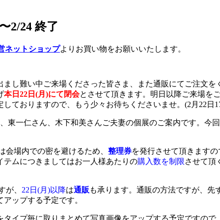
〜2/24 終了
営ネットショップ
よりお買い物をお願いいたします。
出まし難い中ご来場くださった皆さま、また通販にてご注文を
げ
本日22日(月)にて閉会
とさせて頂きます。明日以降ご来場を
ておりますので、もう少々お待ちくださいませ。(2月22日17
家、東一仁さん、木下和美さんご夫妻の個展のご案内です。今
は会場内での密を避けるため、
整理券
を発行させて頂きますの
イテムにつきましてはお一人様あたりの
購入数を制限
させて頂
ますが、
22日(月)以降
は
通販
も承ります。通販の方法ですが、先ず
てアップする予定です。
をタイプ毎に取りまとめて写真画像をアップする予定ですので