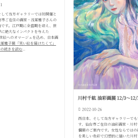
31
そして当方ギャラリーでは初開催と
崎市ご在住の画家・浅葉雅子さんの
内です。江戸期に全盛期を迎え、世
界に絶大なインパクトを与えた
se浮世絵へのオマージュを込め、日本画
浅葉雅子展「笑い絵を届けたくて」
5" の続きを読む
...
川村千紘 油彩画展 12/3〜12/
2022-10-26
西日本、そして当方ギャラリーでも
す、仙台市ご在住の油彩画家・川村
個展のご案内です。女性ならではの
を美しい色彩で幻想的に描いた川村