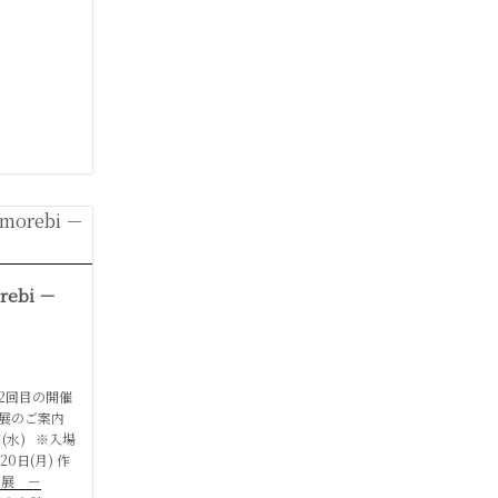
ebi －
2回目の開催
展のご案内
日(水) ※入場
0日(月) 作
ヤ展 －