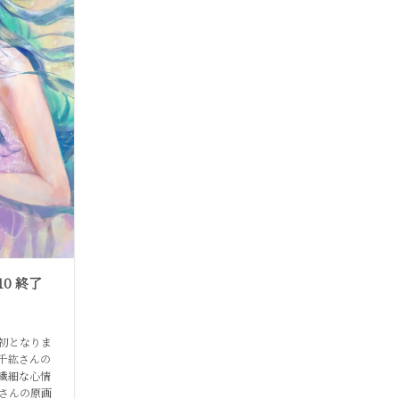
10 終了
初となりま
千紘さんの
繊細な心情
さんの原画