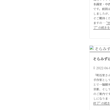
本画家・中
です。前回
しましたが
ぞご期待く
ますの …
"
了" の続き
そらみずほ個
2022-06-
「明石家さ
手作家とし
とで一躍脚
京都、そし
のご案内で
しになりま 
終了" の続