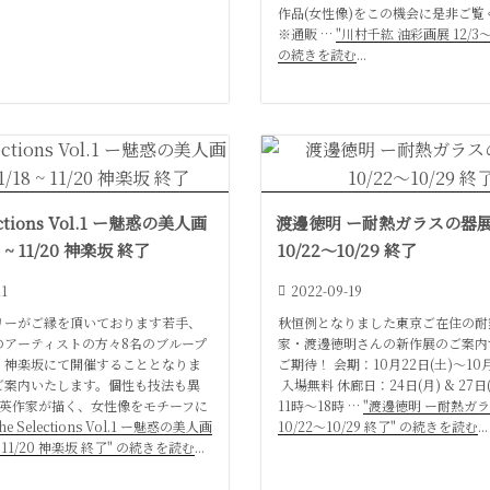
作品(女性像)をこの機会に是非ご覧
※通販 …
"川村千紘 油彩画展 12/3〜1
の続きを読む
...
ections Vol.1 ー魅惑の美人画
渡邊徳明 ー耐熱ガラスの器
8 ~ 11/20 神楽坂 終了
10/22〜10/29 終了
11
2022-09-19
リーがご縁を頂いております若手、
秋恒例となりました東京ご在住の耐
のアーティストの方々8名のブループ
家・渡邊徳明さんの新作展のご案内
・神楽坂にて開催することとなりま
ご期待！ 会期：10月22日(土)〜10月
ご案内いたします。個性も技法も異
入場無料 休廊日：24日(月) & 27日
俊英作家が描く、女性像をモチーフに
11時〜18時 …
"渡邊徳明 ー耐熱ガ
he Selections Vol.1 ー魅惑の美人画
10/22〜10/29 終了" の続きを読む
...
 ~ 11/20 神楽坂 終了" の続きを読む
...