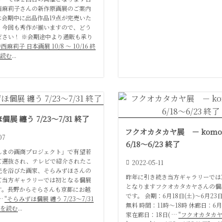
西麻莉子さんの新作原画展のご案内
は会期中に出品作品19点が完売いた
、今回も秀作が揃いますので、どう
ださい！ ※会期途中より通販も承り
中西麻莉子 日本画展 10/8 〜 10/16 終
を読む
...
展 纏う 7/23〜7/31 終了
フクオカタカヤ展 － komor
07
6/18〜6/23 終了
んまの画商プロジェクト」で有望若
て選抜され、テレビで紹介されたこ
2022-05-11
光を浴びた画家、そらみずほさんの
昨年に引き続き当方ギャラリーでは
て当方ギャラリーでは初となる個展
となりますフクオカタカヤさんの個
す。長野からそらさんも京都にお越
です。 会期：6月18日(土)〜6月23
…
"そらみずほ個展 纏う 7/23〜7/31
無料 時間：11時〜18時 休廊日：6月2
きを読む
...
家在廊日：18日( …
"フクオカタカ