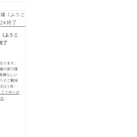
（ふうこ
 終了
なります、
躍の宮川雄
素晴らしい
うぞご期待
(土) 休 …
うこうめいび
読む
...