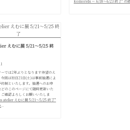
komorebi － 6/18〜6/23 終了"
elier えむに展 5/21〜5/25 終
11
リーでは2年ぶりとなります待望のえ
今回は初日21日(土)は事前抽選によ
予約制といたします。抽選へのお申
などのこのページにて随時更新いた
、ご確認よろしくお願いいたしま
ss atelier えむに展 5/21〜5/25 終了"
む
...