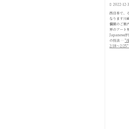
2022-12-
西日本で、
なります川
個展のご案
界のアート
Japane
の技法 …
"
2/18〜2/2