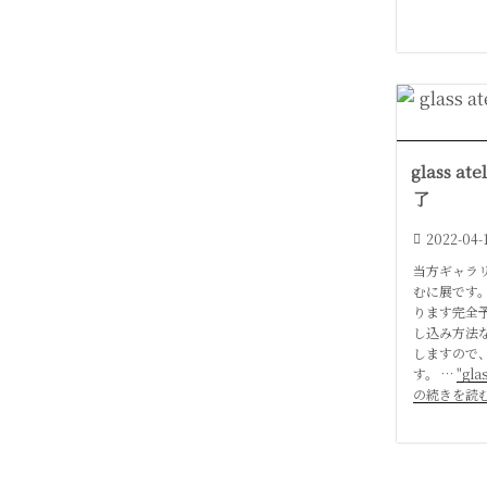
glass at
了
2022-04-
当方ギャラ
むに展です。
ります完全
し込み方法
しますので
す。 …
"gla
の続きを読