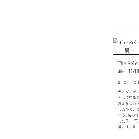
The Sel
展ー 11/1
2022-10-
当方ギャラ
そして中堅
展示を東京
したので、
なる8名の
した作 …
"T
展ー 11/18