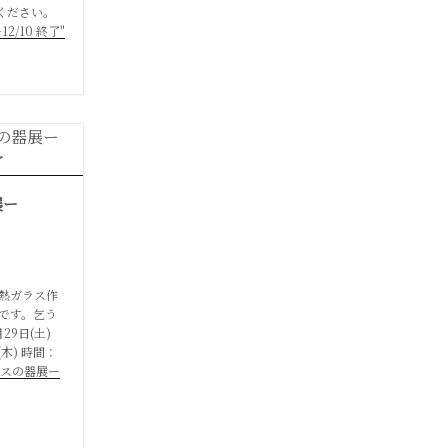
ください。
2/10 終了"
展ー
熱ガラス作
です。乞う
29日(土)
(木) 時間：
ラスの器展ー