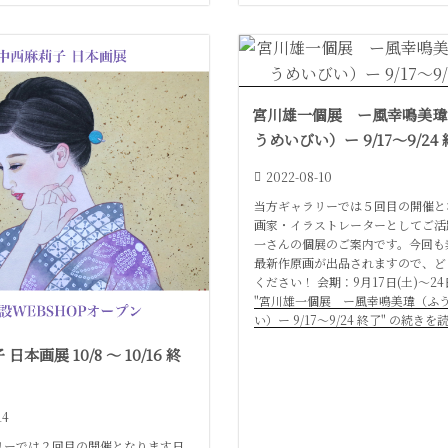
宮川雄一個展 ー風幸鳴美瑋
うめいびい）ー 9/17〜9/24
2022-08-10
当方ギャラリーでは５回目の開催と
画家・イラストレーターとしてご活
一さんの個展のご案内です。今回も
最新作原画が出品されますので、ど
ください！ 会期：9月17日(土)〜24日
"宮川雄一個展 ー風幸鳴美瑋（ふ
い）ー 9/17〜9/24 終了" の続きを
日本画展 10/8 〜 10/16 終
14
リーでは２回目の開催となります日