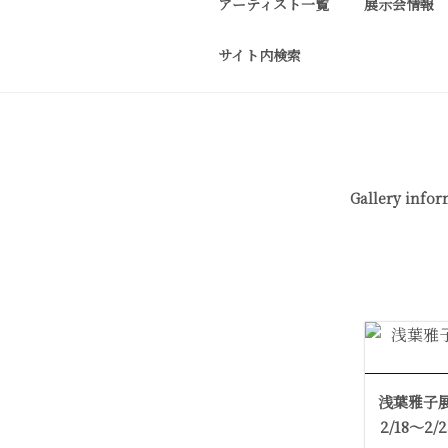
アーティスト一覧
展示会情報
コ
ン
サイト内検索
テ
J-SPIRIT G
J-spirit gallery
ン
作品をご
ツ
へ
ス
キ
Gallery info
ッ
プ
浅葉雅子
2/18〜2/2