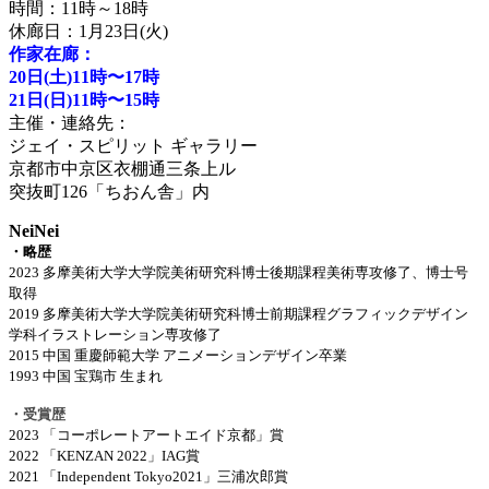
時間：11時～18時
休廊日：1月23日(火)
作家在廊：
20日(土)11時〜17時
21日(日)11時〜15時
主催・連絡先：
ジェイ・スピリット ギャラリー
京都市中京区衣棚通三条上ル
突抜町126「ちおん舎」内
NeiNei
・略歴
2023
多摩美術大学大学院美術研究科博士後期課程美術専攻修了、博士号
取得
2019
多摩美術大学大学院美術研究科博士前期課程グラフィックデザイン
学科イラストレーション専攻修了
2015
中国 重慶師範大学 アニメーションデザイン卒業
1993
中国 宝鶏市 生まれ
・受賞歴
2023
「コーポレートアートエイド京都」賞
2022
「
KENZAN 2022
」
IAG
賞
2021
「
Independent Tokyo2021
」三浦次郎賞