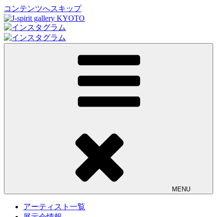
コンテンツへスキップ
J-spirit gallery KYOTO
J-spirit galleryは、明治期に建てられた京町家を改装したギャ
ラリーです。 ご縁を頂いております工芸作家、アーティスト
の方々の作品をご紹介しております。 お気軽にお問い合わ
せ、またお立ち寄り頂ければ幸甚です。
MENU
アーティスト一覧
展示会情報