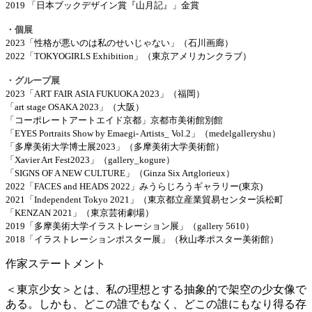
2019
「日本ブックデザイン賞『山月記』」金賞
・個展
2023
「
性格が悪いのは私のせいじゃない
」（石川画廊）
2022
「
TOKYOGIRLS Exhibition
」（東京アメリカンクラブ）
・グループ展
2023
「
ART FAIR ASIA FUKUOKA 2023
」（福岡）
「
art stage OSAKA 2023
」（大阪）
「コーポレートアートエイド京都」京都市美術館別館
「
EYES Portraits Show by Emaegi- Artists_ Vol.2
」（
medelgalleryshu
）
「多摩美術大学博士展
2023
」（多摩美術大学美術館）
「
Xavier Art Fest2023
」（
gallery_kogure
）
「
SIGNS OF A NEW CULTURE
」（
Ginza Six Artglorieux
）
2022
「
FACES and HEADS 2022
」みうらじろうギャラリー
(
東京
)
2021
「
Independent Tokyo 2021
」（東京都立産業貿易センター浜松町
「
KENZAN 2021
」（東京芸術劇場）
2019
「多摩美術大学イラストレーション展」（
gallery 5610
）
2018
「イラストレーションポスター展」（秋山孝ポスター美術館）
作家ステートメント
＜東京少女＞とは、私の理想とする抽象的で架空の少女像で
ある。しかも、どこの誰でもなく、どこの誰にもなり得る存