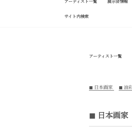
アーティスト一覧
展示会情報
コ
ン
サイト内検索
テ
J-SPIRIT G
J-spirit gallery
ン
作品をご紹介しております。 
ツ
へ
ス
アーティスト一覧
キ
ッ
プ
◼︎ 日本画家
◼︎ 
◼︎ 日本画家