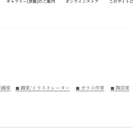
ギャラリー(京都)のご案内
オンラインストア
このサイト
ALLERY KYOTO
は、明治期に建てられた京町家を改装したギャラリーです。 ご縁を頂い
お気軽にお問い合わせ、またお立ち寄り頂ければ幸甚です。
油彩画家
◼︎ 画家/イラストレーター
◼︎ ガラス作家
◼︎ 陶芸家