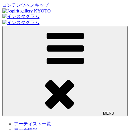
コンテンツへスキップ
J-spirit gallery KYOTO
J-spirit galleryは、明治期に建てられた京町家を改装したギャ
ラリーです。 ご縁を頂いております工芸作家、アーティスト
の方々の作品をご紹介しております。 お気軽にお問い合わ
せ、またお立ち寄り頂ければ幸甚です。
MENU
アーティスト一覧
展示会情報