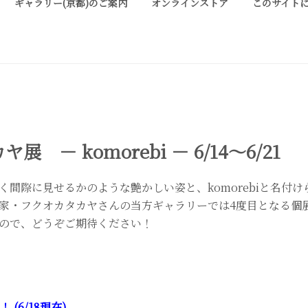
ギャラリー(京都)のご案内
オンラインストア
このサイト
ALLERY KYOTO
は、明治期に建てられた京町家を改装したギャラリーです。 ご縁を頂い
お気軽にお問い合わせ、またお立ち寄り頂ければ幸甚です。
 － komorebi － 6/14～6/21
く間際に見せるかのような艶かしい姿と、komorebiと名付
家・フクオカタカヤさんの当方ギャラリーでは4度目となる個
ので、どうぞご期待ください！
 (6/18現在)