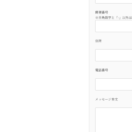
郵便番号
※半角数字と「-」以外
住所
電話番号
メッセージ本文