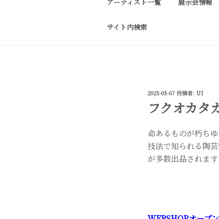
アーティスト一覧
展示会情報
コ
ン
サイト内検索
テ
J-SPIRIT G
J-spirit gallery
ン
作品をご紹介しております。 
ツ
へ
ス
投
2025-05-07
投稿者:
UI
キ
稿
フクオカタカヤ展
ッ
日:
プ
命あるものが朽ちゆ
技法で知られる陶芸
が多数出品されます
WEBSHOPオープン！