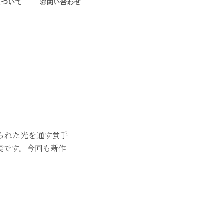
について
お問い合わせ
ております工芸作家、アーティストの方々の
けられた光を通す蛍手
展です。今回も新作