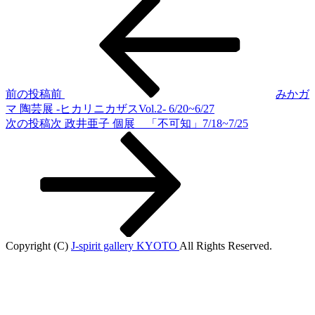
前の投稿
前
みかガ
マ 陶芸展 -ヒカリニカザスVol.2- 6/20~6/27
次の投稿
次
政井亜子 個展 「不可知」7/18~7/25
Copyright (C)
J-spirit gallery KYOTO
All Rights Reserved.