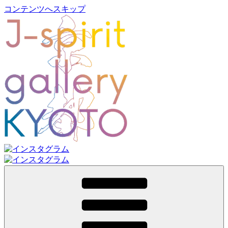
コンテンツへスキップ
J-spirit gallery KYOTO
J-spirit galleryは、明治期に建てられた京町家を改装したギャ
ラリーです。 ご縁を頂いております工芸作家、アーティスト
の方々の作品をご紹介しております。 お気軽にお問い合わ
せ、またお立ち寄り頂ければ幸甚です。