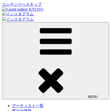
コンテンツへスキップ
J-spirit gallery KYOTO
J-spirit galleryは、明治期に建てられた京町家を改装したギャ
ラリーです。 ご縁を頂いております工芸作家、アーティスト
の方々の作品をご紹介しております。 お気軽にお問い合わ
せ、またお立ち寄り頂ければ幸甚です。
MENU
アーティスト一覧
展示会情報