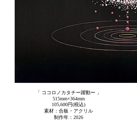
「 ココロノカタチー躍動ー 」
515mm×364mm
105,600円(税込)
素材：合板・アクリル
制作年：2026