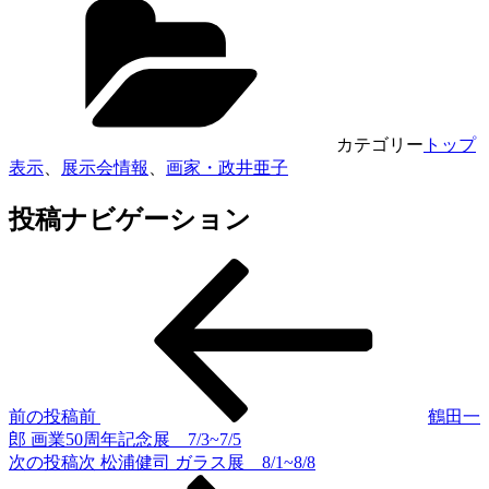
カテゴリー
トップ
表示
、
展示会情報
、
画家・政井亜子
投稿ナビゲーション
前の投稿
前
鶴田一
郎 画業50周年記念展 7/3~7/5
次の投稿
次
松浦健司 ガラス展 8/1~8/8